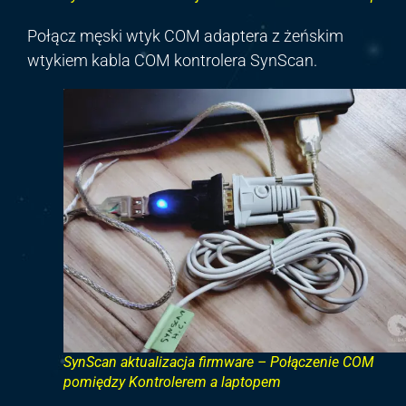
Połącz męski wtyk COM adaptera z żeńskim
wtykiem kabla COM kontrolera SynScan.
SynScan aktualizacja firmware – Połączenie COM
pomiędzy Kontrolerem a laptopem