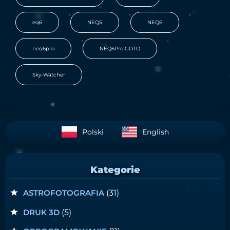
,
,
,
eq6
NEQ5
NEQ6
,
,
neq6pro
NEQ6Pro GOTO
Sky-Watcher
Polski
English
Kategorie
ASTROFOTOGRAFIA
(31)
DRUK 3D
(5)