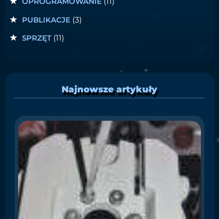
OPROGRAMOWANIE
(11)
PUBLIKACJE
(3)
SPRZĘT
(11)
Najnowsze artykuły
S
i
C
W
ł
o
Ma
pr
gu
iO
CE