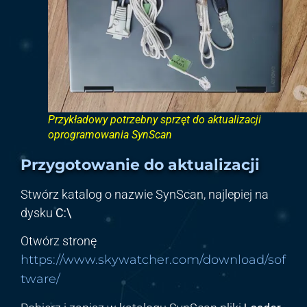
Przykładowy potrzebny sprzęt do aktualizacji
oprogramowania SynScan
Przygotowanie do aktualizacji
Stwórz katalog o nazwie SynScan, najlepiej na
dysku
C:\
Otwórz stronę
htt
ps://www.skywatcher.com/download/sof
tware/