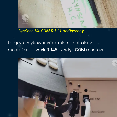
SynScan V4 COM RJ-11 podłączony
Połącz dedykowanym kablem kontroler z
montażem –
wtyk RJ45 → wtyk COM
montażu.