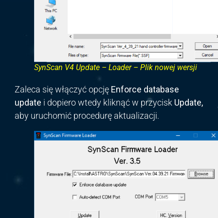
SynScan V4 Update – Loader – Plik nowej wersji
Zaleca się włączyć opcję
Enforce
database
update
i dopiero wtedy kliknąć w przycisk
Update,
aby uruchomić procedurę aktualizacji.