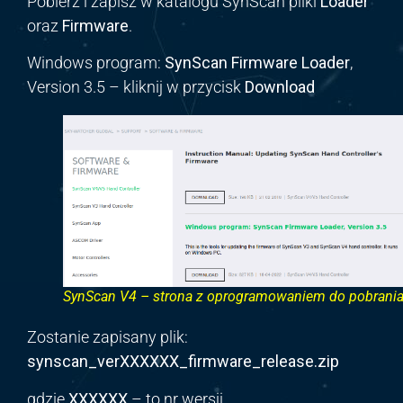
Pobierz i zapisz w katalogu SynScan pliki
Loader
oraz
Firmware
.
Windows program:
SynScan Firmware Loader
,
Version 3.5 – kliknij w przycisk
Download
SynScan V4 – strona z oprogramowaniem do pobrani
Zostanie zapisany plik:
synscan_verXXXXXX_firmware_release.zip
gdzie
XXXXXX
– to nr wersji