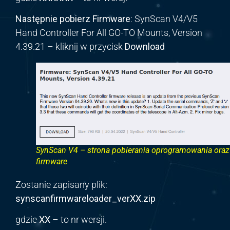
Następnie pobierz
Firmware
: SynScan V4/V5
Hand Controller For All GO-TO Mounts, Version
4.39.21 – kliknij w przycisk
Download
SynScan V4 – strona pobierania oprogramowania oraz
firmware
Zostanie zapisany plik:
synscanfirmwareloader_ver
XX
.zip
gdzie
XX
– to nr wersji.