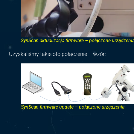
SynScan aktualizacja firmware – połączone urządzeni
Uzyskaliśmy takie oto połączenie – wzór:
SynScan firmware update – połączone urządzenia