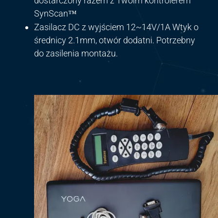
dostarczony razem z Twoim kontrolerem
SynScan
™
Zasilacz DC z wyjściem 12~14V/1A Wtyk o
średnicy 2.1mm, otwór dodatni. Potrzebny
do zasilenia montażu.