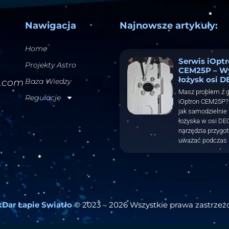
Nawigacja
Najnowsze artykuły:
Home
Serwis iOpt
Projekty Astro
CEM25P – W
łożysk osi D
l.com
Baza Wiedzy
Masz problem z 
Regulacje
iOptron CEM25P? 
jak samodzielnie
łożyska w osi DEC
narzędzia przygo
uważać podczas 
Dar Łapie Swiatło
© 2023 – 2026 Wszystkie prawa zastrzeż