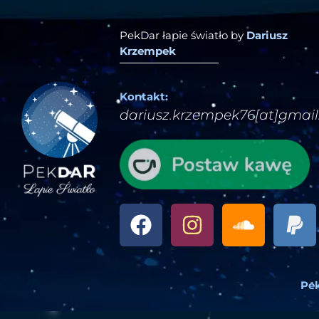
PekDar łapie światło by
Dariusz
Krzempek
Kontakt:
dariusz.krzempek76[at]gmai
Pek