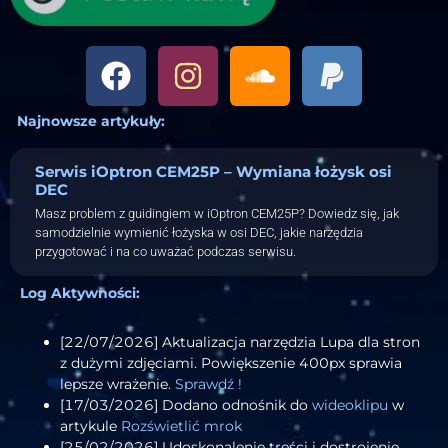
Najnowsze artykuły:
Serwis iOptron CEM25P – Wymiana łożysk osi
DEC
Masz problem z guidingiem w iOptron CEM25P? Dowiedz się, jak
samodzielnie wymienić łożyska w osi DEC, jakie narzędzia
przygotować i na co uważać podczas serwisu.
Log Aktywności:
[22/07/2026] Aktualizacja narzędzia Lupa dla stron
z dużymi zdjęciami. Powiększenie 400px sprawia
lepsze wrażenie.
Sprawdź !
[17/03/2026] Dodano odnośnik do
wideoklipu
w
artykule
Rozświetlić mrok
[25/02/2026] Udoskonalenie treści i dostrojenie