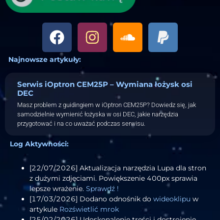
Najnowsze artykuły:
Serwis iOptron CEM25P – Wymiana łożysk osi
DEC
Masz problem z guidingiem w iOptron CEM25P? Dowiedz się, jak
samodzielnie wymienić łożyska w osi DEC, jakie narzędzia
przygotować i na co uważać podczas serwisu.
Log Aktywności:
[22/07/2026] Aktualizacja narzędzia Lupa dla stron
z dużymi zdjęciami. Powiększenie 400px sprawia
lepsze wrażenie.
Sprawdź !
[17/03/2026] Dodano odnośnik do
wideoklipu
w
artykule
Rozświetlić mrok
[25/02/2026] Udoskonalenie treści i dostrojenie