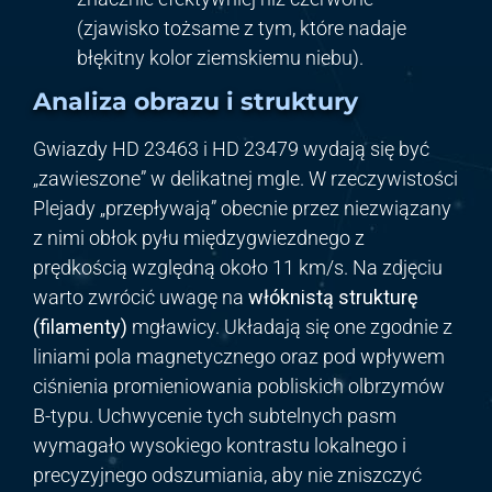
(zjawisko tożsame z tym, które nadaje
błękitny kolor ziemskiemu niebu).
Analiza obrazu i struktury
Gwiazdy HD 23463 i HD 23479 wydają się być
„zawieszone” w delikatnej mgle. W rzeczywistości
Plejady „przepływają” obecnie przez niezwiązany
z nimi obłok pyłu międzygwiezdnego z
prędkością względną około 11 km/s. Na zdjęciu
warto zwrócić uwagę na
włóknistą strukturę
(filamenty)
mgławicy. Układają się one zgodnie z
liniami pola magnetycznego oraz pod wpływem
ciśnienia promieniowania pobliskich olbrzymów
B-typu. Uchwycenie tych subtelnych pasm
wymagało wysokiego kontrastu lokalnego i
precyzyjnego odszumiania, aby nie zniszczyć