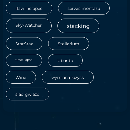
RawTherapee
serwis montażu
Sky-Watcher
stacking
StarStax
Stellarium
time-lapse
Ubuntu
Wine
wymiana łożysk
ślad gwiazd