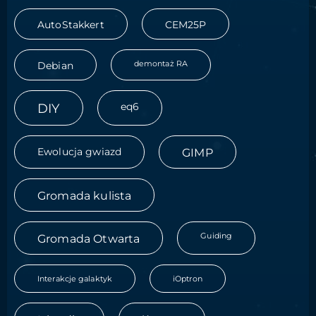
AutoStakkert
CEM25P
demontaż RA
Debian
DIY
eq6
Ewolucja gwiazd
GIMP
Gromada kulista
Guiding
Gromada Otwarta
Interakcje galaktyk
iOptron