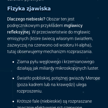
Fizyka zjawiska
Dlaczego niebieski?
Obszar ten jest
podręcznikowym przykładem
mgławicy
refleksyjnej
. W przeciwieństwie do mgławic
emisyjnych (które świecą własnym światłem,
zazwyczaj na czerwono od wodoru H-alpha),
tutaj obserwujemy mechanizm rozpraszania.
Ziarna pyłu węglowego i krzemianowego
działają jak miliardy mikroskopijnych luster.
Światło pobliskiej, potężnej gwiazdy Merope
(poza kadrem lub na krawędzi) ulega
rozproszeniu.
Krótsze fale (niebieskie) są rozpraszane
znacznie efektywniej niż czerwone