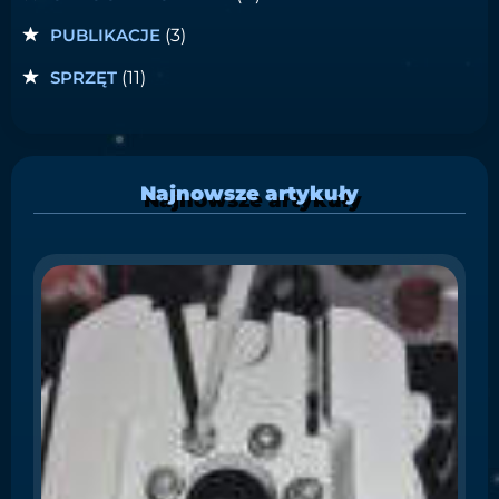
PUBLIKACJE
(3)
SPRZĘT
(11)
Najnowsze artykuły
S
i
C
W
ł
o
Ma
pr
gu
iO
CE