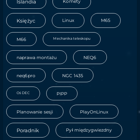
Islandia
Komety
Księżyc
Linux
M65
Mechanika teleskopu
M66
naprawa montażu
NEQ6
neq6pro
NGC 1435
Oś DEC
PIPP
Planowanie sesji
PlayOnLinux
Poradnik
Pył międzygwiezdny