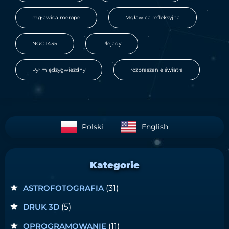
,
,
mgławica merope
Mgławica refleksyjna
,
,
NGC 1435
Plejady
,
Pył międzygwiezdny
rozpraszanie światła
Polski
English
Kategorie
ASTROFOTOGRAFIA
(31)
DRUK 3D
(5)
OPROGRAMOWANIE
(11)