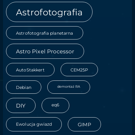
Astrofotografia
Astrofotografia planetarna
Astro Pixel Processor
AutoStakkert
CEM25P
demontaż RA
Debian
DIY
eq6
Ewolucja gwiazd
GIMP