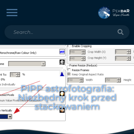
PIPP astrofotografia:
Niezbędny krok przed
stackowaniem