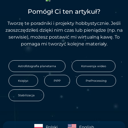
Pomógł Ci ten artykuł?
Tworzę te poradniki i projekty hobbystycznie. Jeśli
zaoszczędziłeś dzięki nim czas lub pieniądze (np. na
serwisie), możesz postawić mi wirtualną kawę. To
pomaga mi tworzyć kolejne materiały.
,
,
Astrofotografia planetarna
Konwersja wideo
,
,
,
Księżyc
PIPP
PreProcessing
Stabilizacja
Polski
English