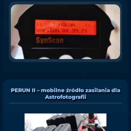
A
f
S
co
(
UW
nin
ins
PERUN II – mobilne źródło zasilania dla
Astrofotografii