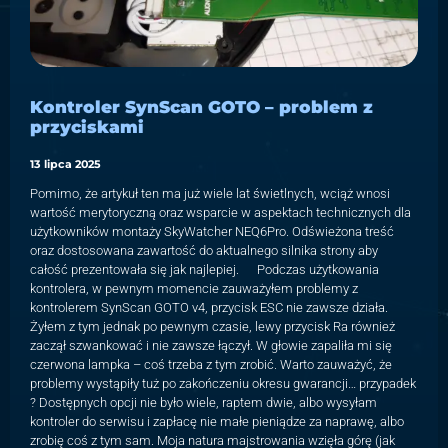
Kontroler SynScan GOTO – problem z
przyciskami
13 lipca 2025
Pomimo, że artykuł ten ma już wiele lat świetlnych, wciąż wnosi
wartość merytoryczną oraz wsparcie w aspektach technicznych dla
użytkowników montaży SkyWatcher NEQ6Pro. Odświeżona treść
oraz dostosowana zawartość do aktualnego silnika strony aby
całość prezentowała się jak najlepiej. Podczas użytkowania
kontrolera, w pewnym momencie zauważyłem problemy z
kontrolerem SynScan GOTO v4, przycisk ESC nie zawsze działa.
Żyłem z tym jednak po pewnym czasie, lewy przycisk Ra również
zaczął szwankować i nie zawsze łączył. W głowie zapaliła mi się
czerwona lampka – coś trzeba z tym zrobić. Warto zauważyć, że
problemy wystąpiły tuż po zakończeniu okresu gwarancji… przypadek
? Dostępnych opcji nie było wiele, raptem dwie, albo wysyłam
kontroler do serwisu i zapłacę nie małe pieniądze za naprawę, albo
zrobię coś z tym sam. Moja natura majstrowania wzięła górę (jak