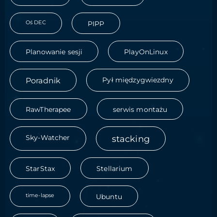
Oś DEC
PIPP
Planowanie sesji
PlayOnLinux
Poradnik
Pył międzygwiezdny
RawTherapee
serwis montażu
Sky-Watcher
stacking
StarStax
Stellarium
time-lapse
Ubuntu