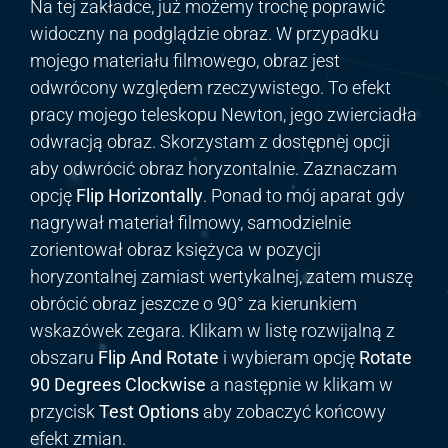
Na tej zakładce, już możemy trochę poprawić
widoczny na podglądzie obraz. W przypadku
mojego materiału filmowego, obraz jest
odwrócony względem rzeczywistego. To efekt
pracy mojego teleskopu Newton, jego zwierciadła
odwracją obraz. Skorzystam z dostępnej opcji
aby odwrócić obraz horyzontalnie. Zaznaczam
opcję
Flip Horizontally
. Ponad to mój aparat gdy
nagrywał materiał filmowy, samodzielnie
zorientował obraz księżyca w pozycji
horyzontalnej zamiast wertykalnej, zatem muszę
obrócić obraz jeszcze o 90° za kierunkiem
wskazówek zegara. Klikam w listę rozwijalną z
obszaru
Flip And Rotate
i wybieram opcję
Rotate
90 Degrees Clockwise
a następnie w klikam w
przycisk
Test Options
aby zobaczyć końcowy
efekt zmian.