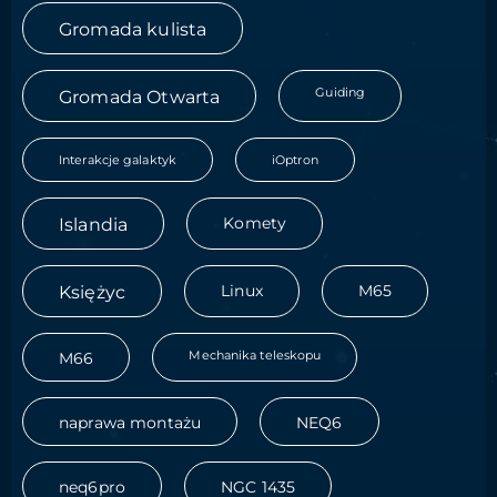
Gromada kulista
Guiding
Gromada Otwarta
Interakcje galaktyk
iOptron
Islandia
Komety
Księżyc
Linux
M65
Mechanika teleskopu
M66
naprawa montażu
NEQ6
neq6pro
NGC 1435