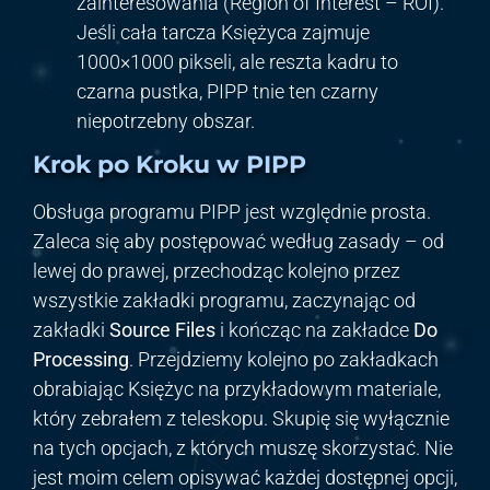
zainteresowania (Region of Interest – ROI).
Jeśli cała tarcza Księżyca zajmuje
1000×1000 pikseli, ale reszta kadru to
czarna pustka, PIPP tnie ten czarny
niepotrzebny obszar.
Krok po Kroku w PIPP
Obsługa programu PIPP jest względnie prosta.
Zaleca się aby postępować według zasady – od
lewej do prawej, przechodząc kolejno przez
wszystkie zakładki programu, zaczynając od
zakładki
Source Files
i kończąc na zakładce
Do
Processing
. Przejdziemy kolejno po zakładkach
obrabiając Księżyc na przykładowym materiale,
który zebrałem z teleskopu. Skupię się wyłącznie
na tych opcjach, z których muszę skorzystać. Nie
jest moim celem opisywać każdej dostępnej opcji,