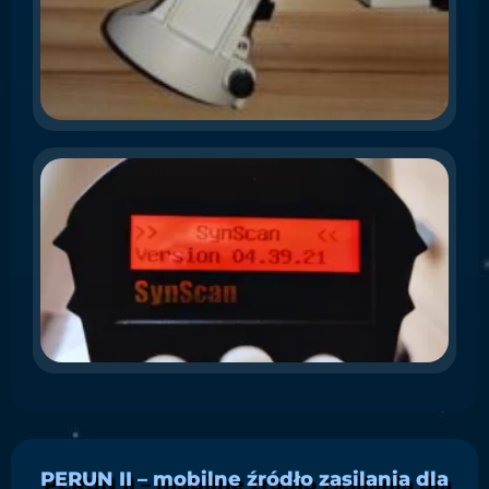
El
opo
po
pre
pr
Zr
A
f
S
co
(
UW
nin
ins
PERUN II – mobilne źródło zasilania dla