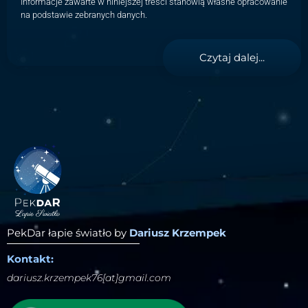
Informacje zawarte w niniejszej treści stanowią własne opracowanie
na podstawie zebranych danych.
Czytaj dalej...
PekDar łapie światło by
Dariusz Krzempek
Kontakt:
dariusz.krzempek76[at]gmail.com