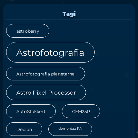
Tagi
astroberry
Astrofotografia
Astrofotografia planetarna
Astro Pixel Processor
AutoStakkert
CEM25P
demontaż RA
Debian