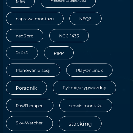
Mechanika teleskopu
M66
naprawa montażu
NEQ6
neq6pro
NGC 1435
Oś DEC
PIPP
Planowanie sesji
PlayOnLinux
Poradnik
Pył międzygwiezdny
RawTherapee
serwis montażu
Sky-Watcher
stacking