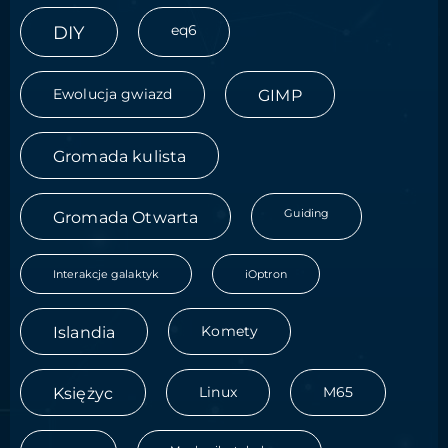
DIY
eq6
Ewolucja gwiazd
GIMP
Gromada kulista
Guiding
Gromada Otwarta
Interakcje galaktyk
iOptron
Islandia
Komety
Księżyc
Linux
M65