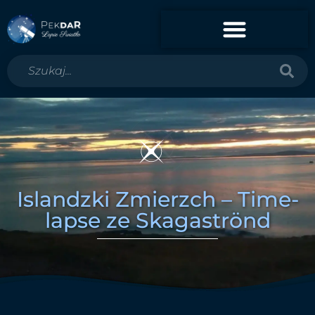
Islandzki Zmierzch – Time-
lapse ze Skagaströnd