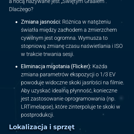
a nocą nazywane jest „Świętym Graalem”.
Dlaczego?
Zmiana jasności:
Różnica w natężeniu
światła między zachodem a zmierzchem
cywilnym jest ogromna. Wymusza to
stopniową zmianę czasu naświetlania i ISO
w trakcie trwania sesji.
Eliminacja migotania (Flicker):
Każda
zmiana parametrów ekspozycji o
1/3
EV
powoduje widoczne skoki jasności na filmie.
Aby uzyskać idealną płynność, konieczne
jest zastosowanie oprogramowania (np.
LRTimelapse), które zinterpoluje te skoki w
postprodukcji.
Lokalizacja i sprzęt