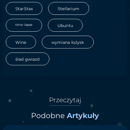
StarStax
Stellarium
time-lapse
Ubuntu
Wine
wymiana łożysk
ślad gwiazd
Przeczytaj
Podobne
Artykuły