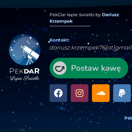
PekDar łapie światło by
Dariusz
Krzempek
Kontakt:
dariusz.krzempek76[at]gmai
Pek