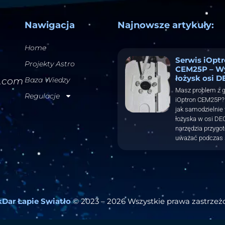
Nawigacja
Najnowsze artykuły:
Home
Serwis iOpt
Projekty Astro
CEM25P – W
łożysk osi D
l.com
Baza Wiedzy
Masz problem z 
Regulacje
iOptron CEM25P? 
jak samodzielnie
łożyska w osi DEC
narzędzia przygo
uważać podczas 
Dar Łapie Swiatło
© 2023 – 2026 Wszystkie prawa zastrzeż