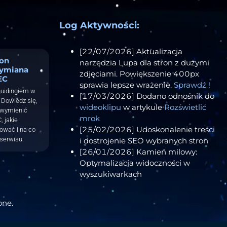
Log Aktywności:
[22/07/2026] Aktualizacja
ron
narzędzia Lupa dla stron z dużymi
ymiana
zdjęciami. Powiększenie 400px
EC
sprawia lepsze wrażenie.
Sprawdź !
guidingiem w
[17/03/2026] Dodano odnośnik do
Dowiedz się,
wideoklipu
w artykule
Rozświetlić
 wymienić
mrok
, jakie
[25/02/2026] Udoskonalenie treści
tować i na co
serwisu.
i dostrojenie SEO wybranych stron
[26/01/2026] Kamień milowy:
Optymalizacja widoczności w
wyszukiwarkach
one.