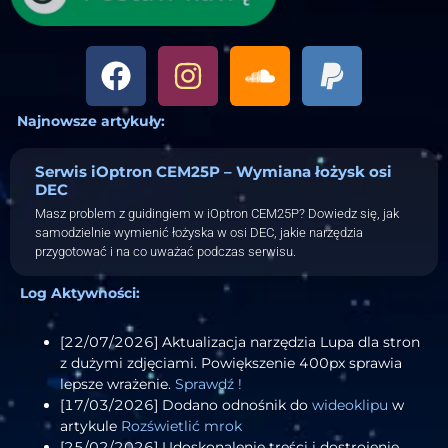
Najnowsze artykuły:
Serwis iOptron CEM25P – Wymiana łożysk osi
DEC
Masz problem z guidingiem w iOptron CEM25P? Dowiedz się, jak
samodzielnie wymienić łożyska w osi DEC, jakie narzędzia
przygotować i na co uważać podczas serwisu.
Log Aktywności:
[22/07/2026] Aktualizacja narzędzia Lupa dla stron
z dużymi zdjęciami. Powiększenie 400px sprawia
lepsze wrażenie.
Sprawdź !
[17/03/2026] Dodano odnośnik do
wideoklipu
w
artykule
Rozświetlić mrok
[25/02/2026] Udoskonalenie treści i dostrojenie