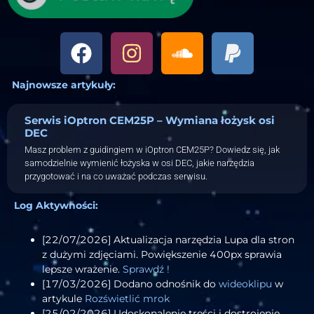
Najnowsze artykuły:
Serwis iOptron CEM25P – Wymiana łożysk osi
DEC
Masz problem z guidingiem w iOptron CEM25P? Dowiedz się, jak
samodzielnie wymienić łożyska w osi DEC, jakie narzędzia
przygotować i na co uważać podczas serwisu.
Log Aktywności:
[22/07/2026] Aktualizacja narzędzia Lupa dla stron
z dużymi zdjęciami. Powiększenie 400px sprawia
lepsze wrażenie.
Sprawdź !
[17/03/2026] Dodano odnośnik do
wideoklipu
w
artykule
Rozświetlić mrok
[25/02/2026] Udoskonalenie treści i dostrojenie