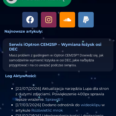
Najnowsze artykuły:
Serwis iOptron CEM25P – Wymiana łożysk osi
DEC
Masz problem z guidingiem w iOptron CEM25P? Dowiedz się, jak
samodzielnie wymienić łożyska w osi DEC, jakie narzędzia
przygotować i na co uważać podczas serwisu.
Log Aktywności:
[22/07/2026] Aktualizacja narzędzia Lupa dla stron
z dużymi zdjęciami. Powiększenie 400px sprawia
lepsze wrażenie.
Sprawdź !
[17/03/2026] Dodano odnośnik do
wideoklipu
w
artykule
Rozświetlić mrok
[25/02/2026] Udoskonalenie treści i dostrojenie