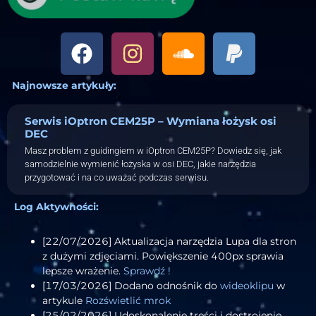
Najnowsze artykuły:
Serwis iOptron CEM25P – Wymiana łożysk osi
DEC
Masz problem z guidingiem w iOptron CEM25P? Dowiedz się, jak
samodzielnie wymienić łożyska w osi DEC, jakie narzędzia
przygotować i na co uważać podczas serwisu.
Log Aktywności:
[22/07/2026] Aktualizacja narzędzia Lupa dla stron
z dużymi zdjęciami. Powiększenie 400px sprawia
lepsze wrażenie.
Sprawdź !
[17/03/2026] Dodano odnośnik do
wideoklipu
w
artykule
Rozświetlić mrok
[25/02/2026] Udoskonalenie treści i dostrojenie