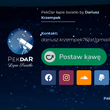
PekDar łapie światło by
Dariusz
Krzempek
Kontakt:
dariusz.krzempek76[at]gmai
Pek