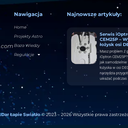
Nawigacja
Najnowsze artykuły:
Home
Serwis iOpt
Projekty Astro
CEM25P – W
łożysk osi D
l.com
Baza Wiedzy
Masz problem z 
Regulacje
iOptron CEM25P? 
jak samodzielnie
łożyska w osi DEC
narzędzia przygo
uważać podczas 
Dar Łapie Swiatło
© 2023 – 2026 Wszystkie prawa zastrzeż