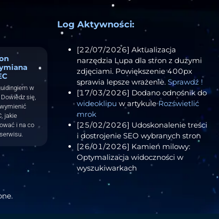
Log Aktywności:
[22/07/2026] Aktualizacja
ron
narzędzia Lupa dla stron z dużymi
ymiana
zdjęciami. Powiększenie 400px
EC
sprawia lepsze wrażenie.
Sprawdź !
guidingiem w
[17/03/2026] Dodano odnośnik do
Dowiedz się,
wideoklipu
w artykule
Rozświetlić
 wymienić
mrok
, jakie
[25/02/2026] Udoskonalenie treści
tować i na co
serwisu.
i dostrojenie SEO wybranych stron
[26/01/2026] Kamień milowy:
Optymalizacja widoczności w
wyszukiwarkach
one.