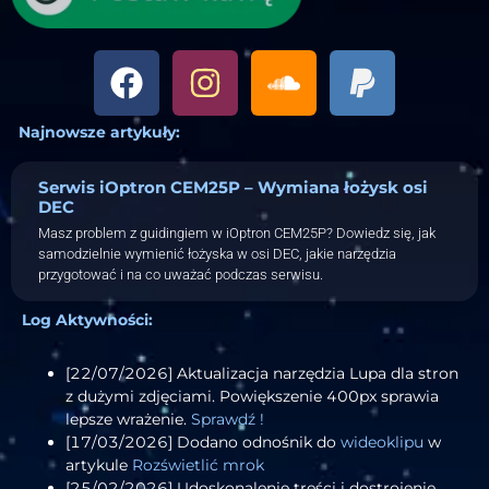
Najnowsze artykuły:
Serwis iOptron CEM25P – Wymiana łożysk osi
DEC
Masz problem z guidingiem w iOptron CEM25P? Dowiedz się, jak
samodzielnie wymienić łożyska w osi DEC, jakie narzędzia
przygotować i na co uważać podczas serwisu.
Log Aktywności:
[22/07/2026] Aktualizacja narzędzia Lupa dla stron
z dużymi zdjęciami. Powiększenie 400px sprawia
lepsze wrażenie.
Sprawdź !
[17/03/2026] Dodano odnośnik do
wideoklipu
w
artykule
Rozświetlić mrok
[25/02/2026] Udoskonalenie treści i dostrojenie