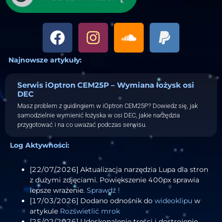
Najnowsze artykuły:
Serwis iOptron CEM25P – Wymiana łożysk osi
DEC
Masz problem z guidingiem w iOptron CEM25P? Dowiedz się, jak
samodzielnie wymienić łożyska w osi DEC, jakie narzędzia
przygotować i na co uważać podczas serwisu.
Log Aktywności:
[22/07/2026] Aktualizacja narzędzia Lupa dla stron
z dużymi zdjęciami. Powiększenie 400px sprawia
lepsze wrażenie.
Sprawdź !
[17/03/2026] Dodano odnośnik do
wideoklipu
w
artykule
Rozświetlić mrok
[25/02/2026] Udoskonalenie treści i dostrojenie