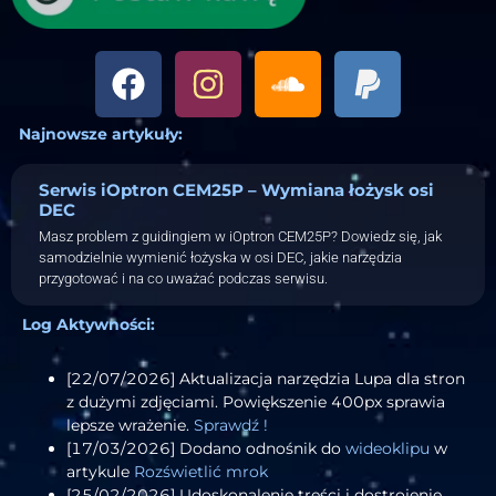
Najnowsze artykuły:
Serwis iOptron CEM25P – Wymiana łożysk osi
DEC
Masz problem z guidingiem w iOptron CEM25P? Dowiedz się, jak
samodzielnie wymienić łożyska w osi DEC, jakie narzędzia
przygotować i na co uważać podczas serwisu.
Log Aktywności:
[22/07/2026] Aktualizacja narzędzia Lupa dla stron
z dużymi zdjęciami. Powiększenie 400px sprawia
lepsze wrażenie.
Sprawdź !
[17/03/2026] Dodano odnośnik do
wideoklipu
w
artykule
Rozświetlić mrok
[25/02/2026] Udoskonalenie treści i dostrojenie