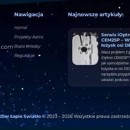
Nawigacja
Najnowsze artykuły:
Home
Serwis iOpt
Projekty Astro
CEM25P – W
łożysk osi D
l.com
Baza Wiedzy
Masz problem z 
Regulacje
iOptron CEM25P? 
jak samodzielnie
łożyska w osi DEC
narzędzia przygo
uważać podczas 
Dar Łapie Swiatło
© 2023 – 2026 Wszystkie prawa zastrzeż