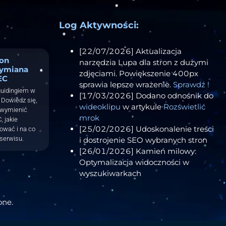
Log Aktywności:
[22/07/2026] Aktualizacja
ron
narzędzia Lupa dla stron z dużymi
ymiana
zdjęciami. Powiększenie 400px
EC
sprawia lepsze wrażenie.
Sprawdź !
guidingiem w
[17/03/2026] Dodano odnośnik do
Dowiedz się,
wideoklipu
w artykule
Rozświetlić
 wymienić
mrok
, jakie
[25/02/2026] Udoskonalenie treści
tować i na co
serwisu.
i dostrojenie SEO wybranych stron
[26/01/2026] Kamień milowy:
Optymalizacja widoczności w
wyszukiwarkach
one.