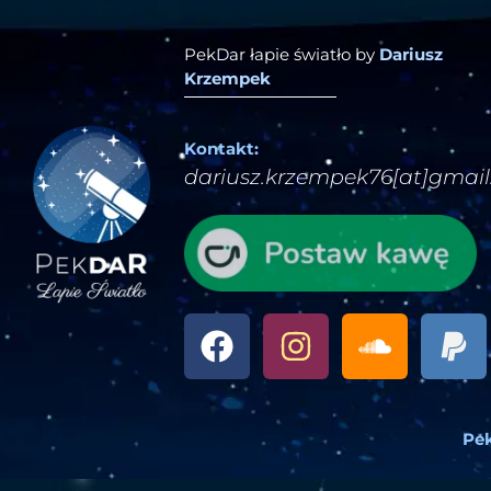
PekDar łapie światło by
Dariusz
Krzempek
Kontakt:
dariusz.krzempek76[at]gmai
Pek