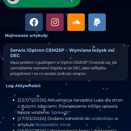
Najnowsze artykuły:
Serwis iOptron CEM25P – Wymiana łożysk osi
DEC
Masz problem z guidingiem w iOptron CEM25P? Dowiedz się, jak
samodzielnie wymienić łożyska w osi DEC, jakie narzędzia
przygotować i na co uważać podczas serwisu.
Log Aktywności:
[22/07/2026] Aktualizacja narzędzia Lupa dla stron
z dużymi zdjęciami. Powiększenie 400px sprawia
lepsze wrażenie.
Sprawdź !
[17/03/2026] Dodano odnośnik do
wideoklipu
w
artykule
Rozświetlić mrok
[25/02/2026] Udoskonalenie treści i dostrojenie