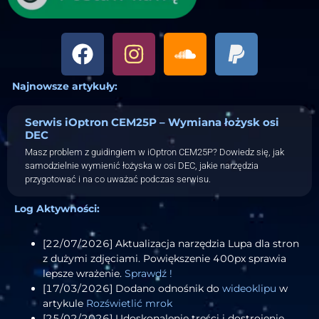
Najnowsze artykuły:
Serwis iOptron CEM25P – Wymiana łożysk osi
DEC
Masz problem z guidingiem w iOptron CEM25P? Dowiedz się, jak
samodzielnie wymienić łożyska w osi DEC, jakie narzędzia
przygotować i na co uważać podczas serwisu.
Log Aktywności:
[22/07/2026] Aktualizacja narzędzia Lupa dla stron
z dużymi zdjęciami. Powiększenie 400px sprawia
lepsze wrażenie.
Sprawdź !
[17/03/2026] Dodano odnośnik do
wideoklipu
w
artykule
Rozświetlić mrok
[25/02/2026] Udoskonalenie treści i dostrojenie