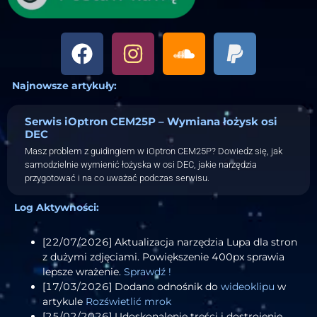
Najnowsze artykuły:
Serwis iOptron CEM25P – Wymiana łożysk osi
DEC
Masz problem z guidingiem w iOptron CEM25P? Dowiedz się, jak
samodzielnie wymienić łożyska w osi DEC, jakie narzędzia
przygotować i na co uważać podczas serwisu.
Log Aktywności:
[22/07/2026] Aktualizacja narzędzia Lupa dla stron
z dużymi zdjęciami. Powiększenie 400px sprawia
lepsze wrażenie.
Sprawdź !
[17/03/2026] Dodano odnośnik do
wideoklipu
w
artykule
Rozświetlić mrok
[25/02/2026] Udoskonalenie treści i dostrojenie