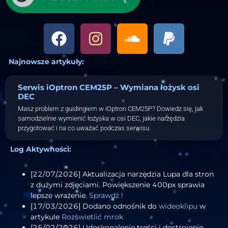
Najnowsze artykuły:
Serwis iOptron CEM25P – Wymiana łożysk osi
DEC
Masz problem z guidingiem w iOptron CEM25P? Dowiedz się, jak
samodzielnie wymienić łożyska w osi DEC, jakie narzędzia
przygotować i na co uważać podczas serwisu.
Log Aktywności:
[22/07/2026] Aktualizacja narzędzia Lupa dla stron
z dużymi zdjęciami. Powiększenie 400px sprawia
lepsze wrażenie.
Sprawdź !
[17/03/2026] Dodano odnośnik do
wideoklipu
w
artykule
Rozświetlić mrok
[25/02/2026] Udoskonalenie treści i dostrojenie