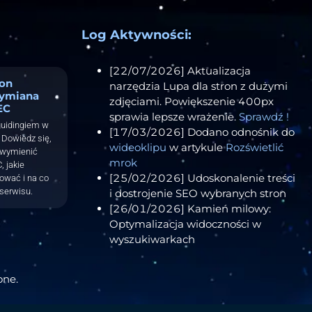
Log Aktywności:
[22/07/2026] Aktualizacja
ron
narzędzia Lupa dla stron z dużymi
ymiana
zdjęciami. Powiększenie 400px
EC
sprawia lepsze wrażenie.
Sprawdź !
guidingiem w
[17/03/2026] Dodano odnośnik do
Dowiedz się,
wideoklipu
w artykule
Rozświetlić
 wymienić
mrok
, jakie
[25/02/2026] Udoskonalenie treści
tować i na co
serwisu.
i dostrojenie SEO wybranych stron
[26/01/2026] Kamień milowy:
Optymalizacja widoczności w
wyszukiwarkach
one.