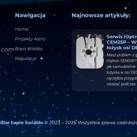
Nawigacja
Najnowsze artykuły:
Home
Serwis iOpt
Projekty Astro
CEM25P – W
łożysk osi D
l.com
Baza Wiedzy
Masz problem z 
Regulacje
iOptron CEM25P? 
jak samodzielnie
łożyska w osi DEC
narzędzia przygo
uważać podczas 
Dar Łapie Swiatło
© 2023 – 2026 Wszystkie prawa zastrzeż