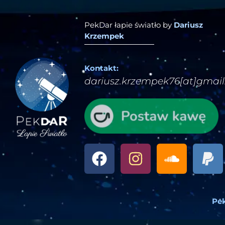
PekDar łapie światło by
Dariusz
Krzempek
Kontakt:
dariusz.krzempek76[at]gmai
Pek