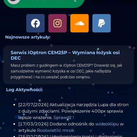
Najnowsze artykuły:
Serwis iOptron CEM25P – Wymiana łożysk osi
DEC
Masz problem z guidingiem w iOptron CEM25P? Dowiedz się, jak
samodzielnie wymienić łożyska w osi DEC, jakie narzędzia
przygotować i na co uważać podczas serwisu.
Log Aktywności:
[22/07/2026] Aktualizacja narzędzia Lupa dla stron
z dużymi zdjęciami. Powiększenie 400px sprawia
lepsze wrażenie.
Sprawdź !
[17/03/2026] Dodano odnośnik do
wideoklipu
w
artykule
Rozświetlić mrok
[25/02/2026] Udoskonalenie treści i dostrojenie