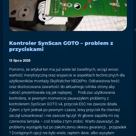
Kontroler SynScan GOTO – problem z
przyciskami
13 lipca 2025
Pomimo, że artykuł ten ma już wiele lat świetlnych, wciąż wnosi
wartość merytoryczną oraz wsparcie w aspektach technicznych dla
użytkowników montaży SkyWatcher NEQ6Pro. Odświeżona treść
oraz dostosowana zawartość do aktualnego silnika strony aby
całość prezentowała się jak najlepiej. Podczas użytkowania
kontrolera, w pewnym momencie zauważyłem problemy z
kontrolerem SynScan GOTO v4, przycisk ESC nie zawsze działa.
Żyłem z tym jednak po pewnym czasie, lewy przycisk Ra również
zaczął szwankować i nie zawsze łączył. W głowie zapaliła mi się
czerwona lampka – coś trzeba z tym zrobić. Warto zauważyć, że
problemy wystąpiły tuż po zakończeniu okresu gwarancji… przypadek
? Dostępnych opcji nie było wiele, raptem dwie, albo wysyłam