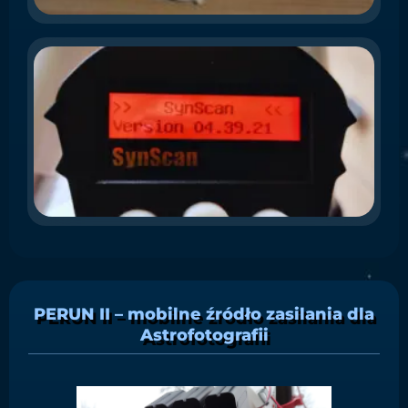
Zr
A
f
S
co
(
UW
nin
ins
PERUN II – mobilne źródło zasilania dla
Astrofotografii