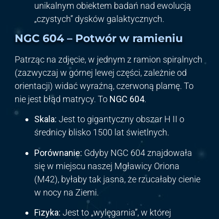
unikalnym obiektem badań nad ewolucją
„czystych” dysków galaktycznych.
NGC 604 – Potwór w ramieniu
Patrząc na zdjęcie, w jednym z ramion spiralnych
(zazwyczaj w górnej lewej części, zależnie od
orientacji) widać wyraźną, czerwoną plamę. To
nie jest błąd matrycy. To
NGC 604
.
Skala:
Jest to gigantyczny obszar H II o
średnicy blisko 1500 lat świetlnych.
Porównanie:
Gdyby NGC 604 znajdowała
się w miejscu naszej Mgławicy Oriona
(M42), byłaby tak jasna, że rzucałaby cienie
w nocy na Ziemi.
Fizyka:
Jest to „wylęgarnia”, w której