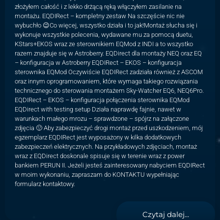
złożyłem całość i z lekko drżącą ręką włączyłem zasilanie na
montażu. EQDIRect – kompletny zestaw Na szczęście nic nie
wybuchło 😉Co więcej, wszystko działa i to jak!Montaż słucha się i
wykonuje wszystkie polecenia, wydawane mu za pomocą duetu,
KStars+EKOS wraz ze sterownikiem EQMod z INDI a to wszystko
razem znajduje się w Astroberry. EQDirect dla montaży NEQ oraz EQ
– konfiguracja w Astroberry EQDIRect – EKOS – konfiguracja
sterownika EQMod Oczywiście EQDIRect zadziała również z ASCOM
oraz innym oprogramowaniem, które wymaga takiego rozwiązania
technicznego do sterowania montażem Sky-Watcher EQ6, NEQ6Pro.
EQDIRect – EKOS – konfiguracja połączenia sterownika EQMod
EQDirect with testing setup Działa naprawdę fajnie, nawet w
warunkach małego mrozu – sprawdzone – spójrz na załączone
zdjęcia 🙂 Aby zabezpieczyć drogi montaż przed uszkodzeniem, mój
egzemplarz EQDIRect jest wyposażony w kilka dodatkowych
zabezpieczeń elektrycznych. Na przykładowych zdjęciach, montaż
wraz z EQDirect doskonale spisuje się w terenie wraz z power
bankiem PERUN II. Jeżeli jesteś zainteresowany nabyciem EQDIRect
w moim wykonaniu, zapraszam do KONTAKTU wypełniając
formularz kontaktowy.
Czytaj dalej...