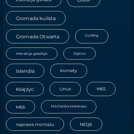
GIMP
Gromada kulista
Guiding
Gromada Otwarta
Interakcje galaktyk
iOptron
Islandia
Komety
Księżyc
Linux
M65
Mechanika teleskopu
M66
naprawa montażu
NEQ6