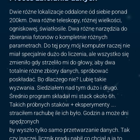
Dwie różne lokalizacje oddalone od siebie ponad
200km. Dwa różne teleskopy, różnej wielkości,
ogniskowej, światłosile. Dwa różne narzędzia do
zbierania fotonów o kompletnie różnych
parametrach. Do tej pory mój komputer raczej nie
miał specjalnie dużo do liczenia, ale wszystko się
zmieniło gdy strzeliło mi do głowy, aby dwa
totalnie różne zbiory danych, spróbować
poskładać. Bo dlaczego nie? Lubię takie
wyzwania. Siedziałem nad tym dużo i długo.
Średnio program składał mi stack około 6h.
Takich próbnych staków + eksperymenty ….
straciłem rachubę ile ich było. Godzin a może dni
spędzonych
by wyszło tylko samo przetwarzanie danych. Tak
czy inaczej, licznik prądu nabił co chciał a ja to