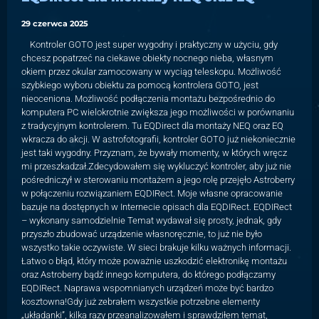
29 czerwca 2025
Kontroler GOTO jest super wygodny i praktyczny w użyciu, gdy
chcesz popatrzeć na ciekawe obiekty nocnego nieba, własnym
okiem przez okular zamocowany w wyciąg teleskopu. Możliwość
szybkiego wyboru obiektu za pomocą kontrolera GOTO, jest
nieoceniona. Możliwość podłączenia montażu bezpośrednio do
komputera PC wielokrotnie zwiększa jego możliwości w porównaniu
z tradycyjnym kontrolerem. Tu EQDirect dla montaży NEQ oraz EQ
wkracza do akcji. W astrofotografii, kontroler GOTO już niekoniecznie
jest taki wygodny. Przyznam, że bywały momenty, w których wręcz
mi przeszkadzał.Zdecydowałem się wykluczyć kontroler, aby już nie
pośredniczył w sterowaniu montażem a jego rolę przejęło Astroberry
w połączeniu rozwiązaniem EQDIRect. Moje własne opracowanie
bazuje na dostępnych w Internecie opisach dla EQDIRect. EQDIRect
– wykonany samodzielnie Temat wydawał się prosty, jednak, gdy
przyszło zbudować urządzenie własnoręcznie, to już nie było
wszystko takie oczywiste. W sieci brakuje kilku ważnych informacji.
Łatwo o błąd, który może poważnie uszkodzić elektronikę montażu
oraz Astroberry bądź innego komputera, do którego podłączamy
EQDIRect. Naprawa wspomnianych urządzeń może być bardzo
kosztowna!Gdy już zebrałem wszystkie potrzebne elementy
„układanki”, kilka razy przeanalizowałem i sprawdziłem temat,