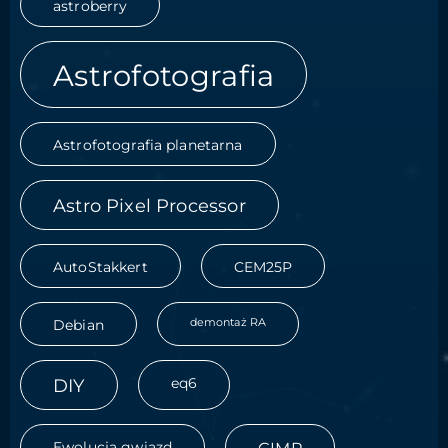
astroberry
Astrofotografia
Astrofotografia planetarna
Astro Pixel Processor
AutoStakkert
CEM25P
demontaż RA
Debian
DIY
eq6
Ewolucja gwiazd