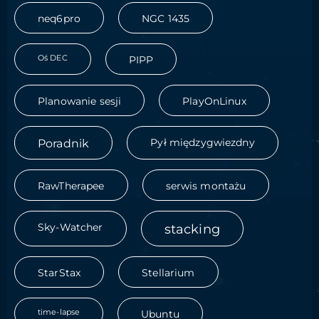
neq6pro
NGC 1435
Oś DEC
PIPP
Planowanie sesji
PlayOnLinux
Poradnik
Pył międzygwiezdny
RawTherapee
serwis montażu
Sky-Watcher
stacking
StarStax
Stellarium
time-lapse
Ubuntu