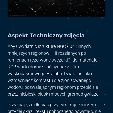
Aspekt Techniczny zdjęcia
Aby uwydatnić strukturę NGC 604 i innych
mniejszych regionów H II rozsianych po
ramionach (czerwone „węzełki”), do materiału
RGB warto domieszać sygnał z filtra
wąskopasmowego
H-alpha
. Działa on jako
wzmacniacz kontrastu dla zjonizowanego
wodoru, pozwalając tym regionom przebić się
przez niebieski blask młodych gromad gwiazd.
Przyznaję, że dłubiąc przy tym frajdę miałem a ile
przy tej okazji tekstu pobocznego powstało, nie