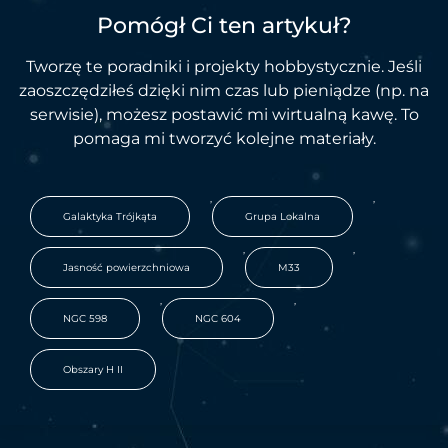
Pomógł Ci ten artykuł?
Tworzę te poradniki i projekty hobbystycznie. Jeśli
zaoszczędziłeś dzięki nim czas lub pieniądze (np. na
serwisie), możesz postawić mi wirtualną kawę. To
pomaga mi tworzyć kolejne materiały.
,
,
Galaktyka Trójkąta
Grupa Lokalna
,
,
Jasność powierzchniowa
M33
,
,
NGC 598
NGC 604
Obszary H II