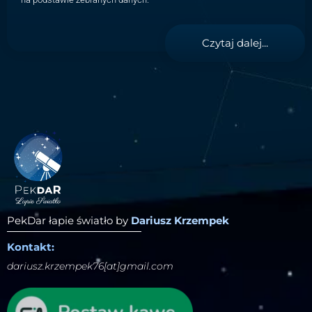
Czytaj dalej...
PekDar łapie światło by
Dariusz Krzempek
Kontakt:
dariusz.krzempek76[at]gmail.com