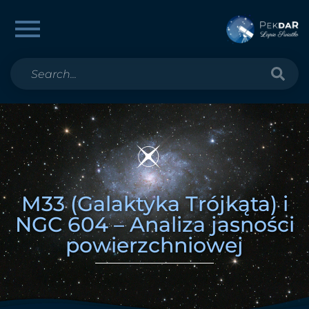
M33 (Galaktyka Trójkąta) i
NGC 604 – Analiza jasności
powierzchniowej