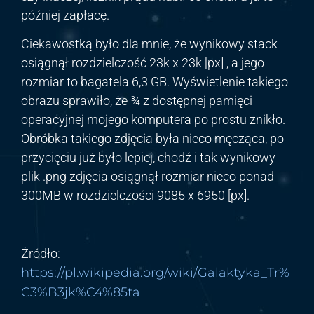
później zapłacę.
Ciekawostką było dla mnie, że wynikowy stack
osiągnął rozdzielczość 23k x 23k [px] , a jego
rozmiar to bagatela 6,3 GB. Wyświetlenie takiego
obrazu sprawiło, że ¾ z dostępnej pamięci
operacyjnej mojego komputera po prostu znikło.
Obróbka takiego zdjęcia była nieco męcząca, po
przycięciu już było lepiej, chodź i tak wynikowy
plik .png zdjęcia osiągnął rozmiar nieco ponad
300MB w rozdzielczości 9085 x 6950 [px].
Źródło:
https://pl.wikipedia.org/wiki/Galaktyka_Tr%
C3%B3jk%C4%85ta