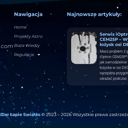
Nawigacja
Najnowsze artykuły:
Home
Serwis iOpt
Projekty Astro
CEM25P – W
łożysk osi D
l.com
Baza Wiedzy
Masz problem z 
Regulacje
iOptron CEM25P? 
jak samodzielnie
łożyska w osi DEC
narzędzia przygo
uważać podczas 
Dar Łapie Swiatło
© 2023 – 2026 Wszystkie prawa zastrzeż