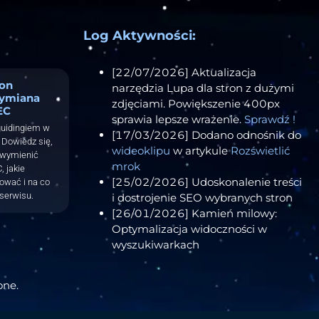
Log Aktywności:
[22/07/2026] Aktualizacja
ron
narzędzia Lupa dla stron z dużymi
ymiana
zdjęciami. Powiększenie 400px
EC
sprawia lepsze wrażenie.
Sprawdź !
guidingiem w
[17/03/2026] Dodano odnośnik do
Dowiedz się,
wideoklipu
w artykule
Rozświetlić
 wymienić
mrok
, jakie
[25/02/2026] Udoskonalenie treści
tować i na co
serwisu.
i dostrojenie SEO wybranych stron
[26/01/2026] Kamień milowy:
Optymalizacja widoczności w
wyszukiwarkach
one.