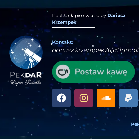
PekDar łapie światło by
Dariusz
Krzempek
Kontakt:
dariusz.krzempek76[at]gmai
Pek