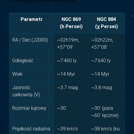
Parametr
NGC 869
NGC 884
(h Persei)
(χ Persei)
RA / Dec (J2000)
~02h19m,
~02h22m,
+57°09′
+57°08′
Odległość
~7 460 ly
~7 640 ly
Wiek
~14 Myr
~14 Myr
Jasność
~3.7 mag
~3.8 mag
całkowita (V)
Rozmiar kątowy
~30′
~30′ (para
~60′ łącznie)
Prędkość radialna
~39 km/s
~38 km/s (ku