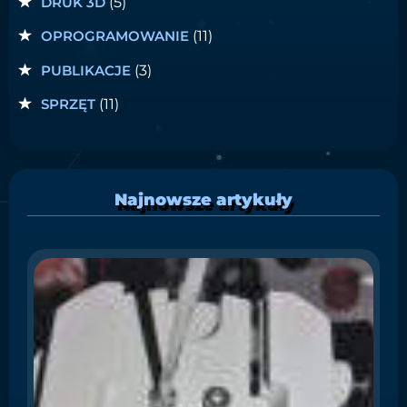
DRUK 3D
(5)
OPROGRAMOWANIE
(11)
PUBLIKACJE
(3)
SPRZĘT
(11)
Najnowsze artykuły
S
i
C
W
ł
o
Ma
pr
gu