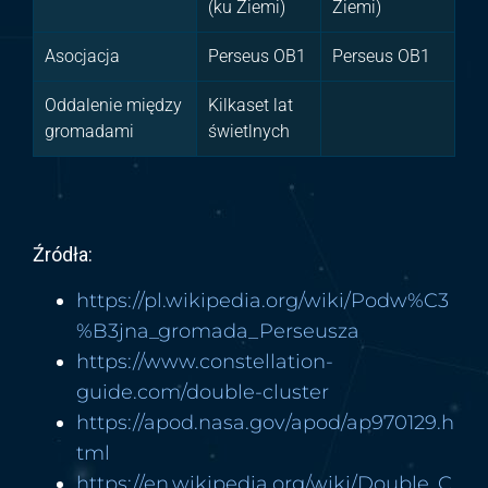
(ku Ziemi)
Ziemi)
Asocjacja
Perseus OB1
Perseus OB1
Oddalenie między
Kilkaset lat
gromadami
świetlnych
Źródła:
https://pl.wikipedia.org/wiki/Podw%C3
%B3jna_gromada_Perseusza
https://www.constellation-
guide.com/double-cluster
https://apod.nasa.gov/apod/ap970129.h
tml
https://en.wikipedia.org/wiki/Double_C