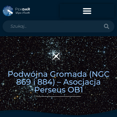
Podwójna Gromada (NGC
869 i 884) – Asocjacja
Perseus OB1