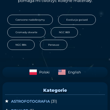
pomaga mi tworzyć kolejne materiały.
,
,
Czerwone nadolbrzymy
Ewolucja gwiazd
,
,
Gromady otwarte
NGC 869
,
NGC 884
Perseusz
Polski
English
Kategorie
ASTROFOTOGRAFIA
(31)