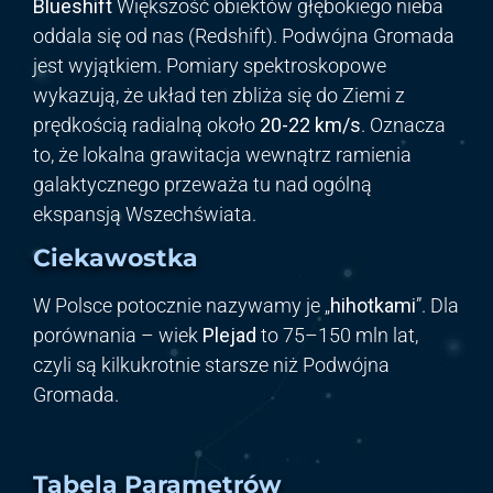
Blueshift
Większość obiektów głębokiego nieba
oddala się od nas (Redshift). Podwójna Gromada
jest wyjątkiem. Pomiary spektroskopowe
wykazują, że układ ten zbliża się do Ziemi z
prędkością radialną około
20-22 km/s
. Oznacza
to, że lokalna grawitacja wewnątrz ramienia
galaktycznego przeważa tu nad ogólną
ekspansją Wszechświata.
Ciekawostka
W Polsce potocznie nazywamy je „
hihotkami
”. Dla
porównania – wiek
Plejad
to 75–150 mln lat,
czyli są kilkukrotnie starsze niż Podwójna
Gromada.
Tabela Parametrów