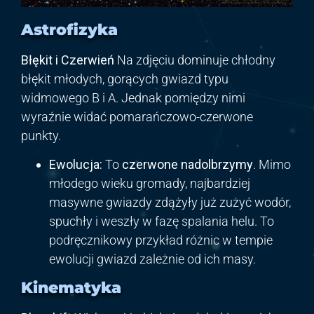
Astrofizyka
Błękit i Czerwień
Na zdjęciu dominuje chłodny
błękit młodych, gorących gwiazd typu
widmowego B i A. Jednak pomiędzy nimi
wyraźnie widać pomarańczowo-czerwone
punkty.
Ewolucja:
To
czerwone nadolbrzymy
. Mimo
młodego wieku gromady, najbardziej
masywne gwiazdy zdążyły już zużyć wodór,
spuchły i weszły w fazę spalania helu. To
podręcznikowy przykład różnic w tempie
ewolucji gwiazd zależnie od ich masy.
Kinematyka