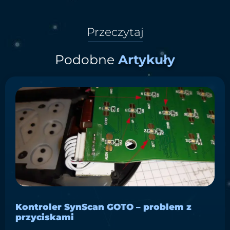
Przeczytaj
Podobne
Artykuły
Kontroler SynScan GOTO – problem z
przyciskami