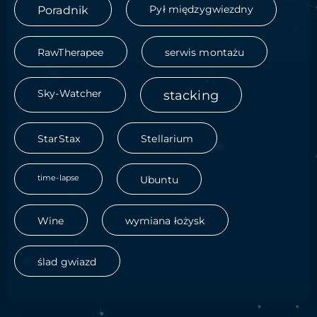
Poradnik
Pył międzygwiezdny
RawTherapee
serwis montażu
Sky-Watcher
stacking
StarStax
Stellarium
time-lapse
Ubuntu
Wine
wymiana łożysk
ślad gwiazd