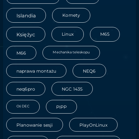
Islandia
Komety
Księżyc
Linux
M65
Mechanika teleskopu
M66
naprawa montażu
NEQ6
neq6pro
NGC 1435
Oś DEC
PIPP
Planowanie sesji
PlayOnLinux