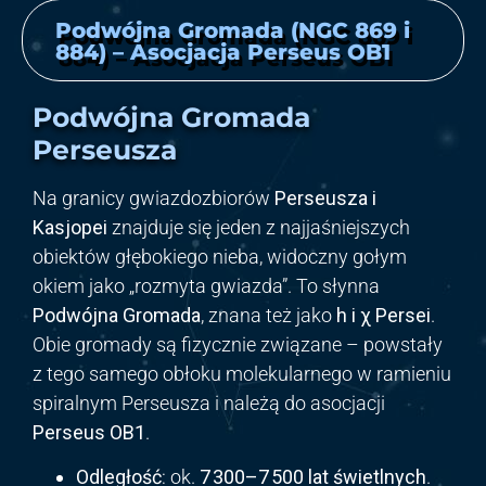
Podwójna Gromada (NGC 869 i
884) – Asocjacja Perseus OB1
Podwójna Gromada
Perseusza
Na granicy gwiazdozbiorów
Perseusza i
Kasjopei
znajduje się jeden z najjaśniejszych
obiektów głębokiego nieba, widoczny gołym
okiem jako „rozmyta gwiazda”. To słynna
Podwójna Gromada
, znana też jako
h i χ
Persei
.
Obie gromady są fizycznie związane – powstały
z tego samego obłoku molekularnego w ramieniu
spiralnym Perseusza i należą do asocjacji
Perseus OB1
.
Odległość
: ok.
7 300–7 500 lat świetlnych
.