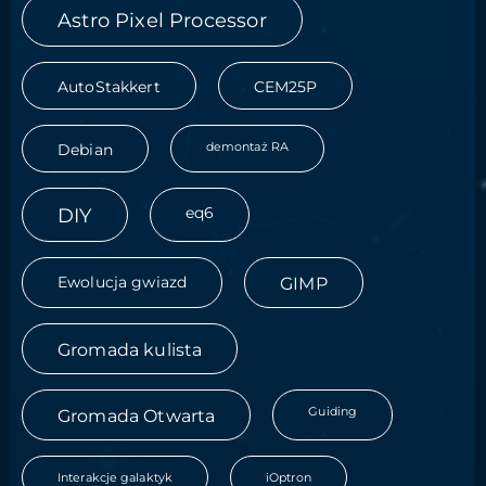
Astro Pixel Processor
AutoStakkert
CEM25P
demontaż RA
Debian
DIY
eq6
Ewolucja gwiazd
GIMP
Gromada kulista
Guiding
Gromada Otwarta
Interakcje galaktyk
iOptron